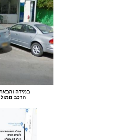
במידה והבאתם
הרכב ממול ה