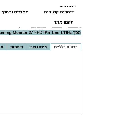
יבואנים
דיסקים קשיחים
מארזים וספקי כ
תקנון אתר
דף הבית
>>
מסכים
>>
Gigabyte
>> מסך GIGABYTE Aorus M27F-EK Gaming Monitor 27 FHD IPS 1ms 144Hz
מסך GIGABYTE Aorus M27F-EK Gaming Monitor 27 FHD IPS 1ms 144Hz
פרטים כלליים
מידע נוסף
תוספות
מו