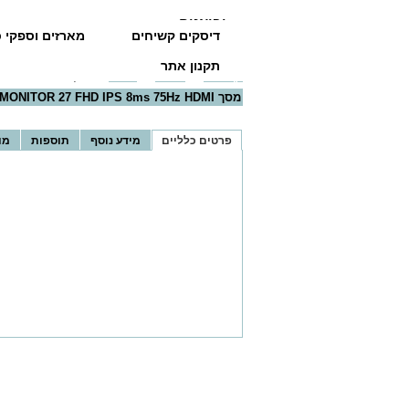
יבואנים
דיסקים קשיחים
מארזים וספקי כ
תקנון אתר
דף הבית
>>
מסכים
>>
DELL
>> מסך DELL MONITOR 27 FHD IPS 8ms 75Hz HDMI
מסך DELL MONITOR 27 FHD IPS 8ms 75Hz HDMI
פרטים כלליים
מידע נוסף
תוספות
מו