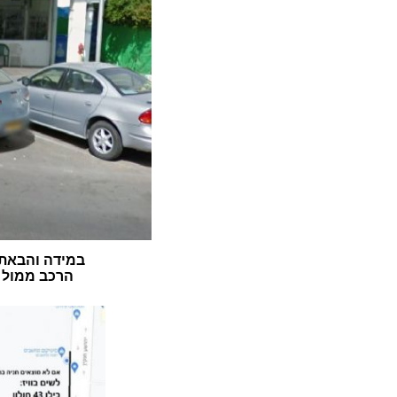
במידה והבאתם
הרכב ממול ה