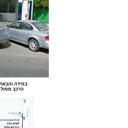
במידה והבאתם
הרכב ממול ה