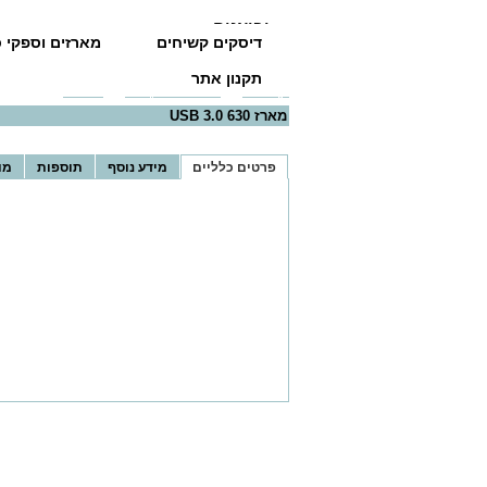
יבואנים
דיסקים קשיחים
מארזים וספקי כ
תקנון אתר
דף הבית
>>
מארזים וספקי כוח
>>
מארזים
>> מארז USB 3.0 630
מארז USB 3.0 630
פרטים כלליים
מידע נוסף
תוספות
מו