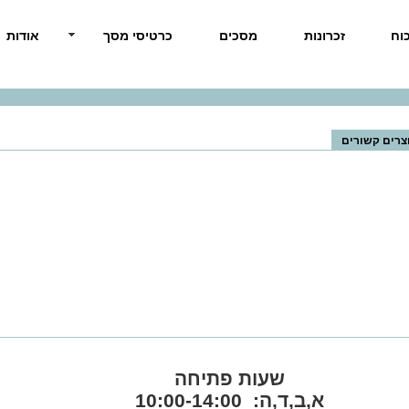
וח
זכרונות
מסכים
כרטיסי מסך
אודות
יימר ZALMAN Z1
צרים קשורים
שעות פתיחה
א,ב,ד,ה: 10:00-14:00