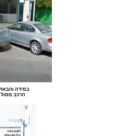
במידה והבאתם
הרכב ממול ה