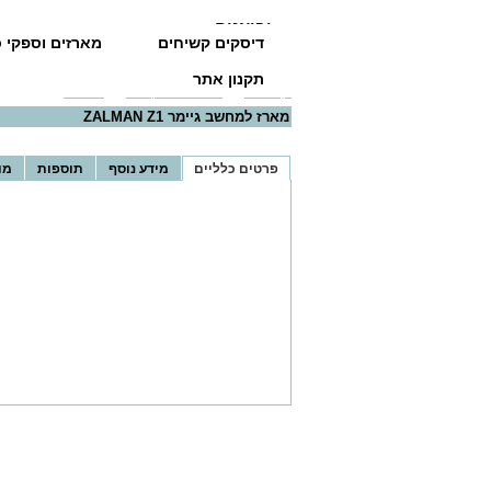
יבואנים
דיסקים קשיחים
מארזים וספקי כ
תקנון אתר
דף הבית
>>
מארזים וספקי כוח
>>
מארזים
>> מארז למחשב ג
מארז למחשב גיימר ZALMAN Z1
פרטים כלליים
מידע נוסף
תוספות
מו