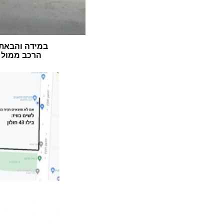
במידה והבאתם
הרכב ממול ה