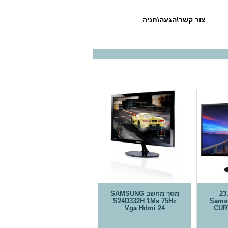
צור קשר\הגעה\חניה
חשב 23.5
מסך מחשב SAMSUNG
S24D332H 1Ms 75Hz
Sams
Vga Hdmi 24
CUR