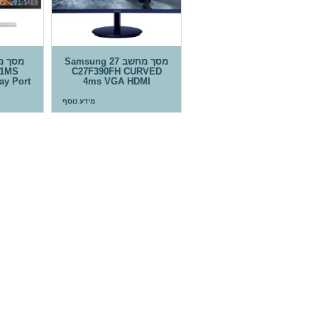
מסך מחשב 27 Samsung
 1MS
C27F390FH CURVED
ay Port
4ms VGA HDMI
מידע נוסף