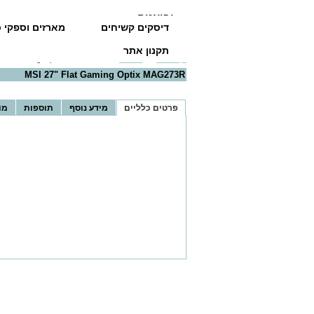
יבואנים
דיסקים קשיחים
מארזים וספקי כ
תקנון אתר
דף הבית
>>
מסכים
>>
Flat Gaming Optix MAG273R
MSI 27" Flat Gaming Optix MAG273R
פרטים כלליים
מידע נוסף
תוספות
מו