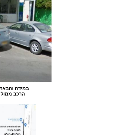
במידה והבאתם
הרכב ממול ה