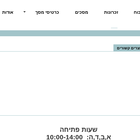
וח
זכרונות
מסכים
כרטיסי מסך
אודות
MSI
>> MSI 27" 
צרים קשורים
שעות פתיחה
א,ב,ד,ה: 10:00-14:00