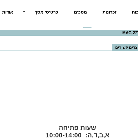
וח
זכרונות
מסכים
כרטיסי מסך
אודות
MAG
>> MAG 27" Curved Gaming
MAG 27"
צרים קשורים
שעות פתיחה
א,ב,ד,ה: 10:00-14:00