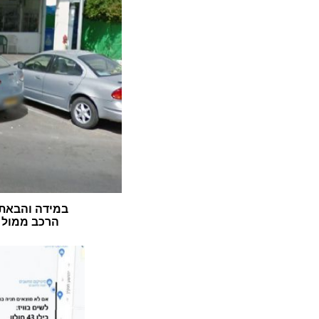
במידה והבאתם
הרכב ממול ה