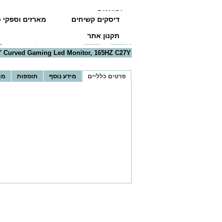
יבואנים
דיסקים קשיחים
מארזים וספקי כ
תקנון אתר
דף הבית
>>
מסכים
>>
 Led Monitor, 165HZ C27Y
 Curved Gaming Led Monitor, 165HZ C27Y
פרטים כלליים
מידע נוסף
תוספות
מו