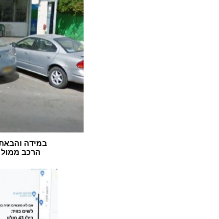
במידה והבאתם
הרכב ממול ה