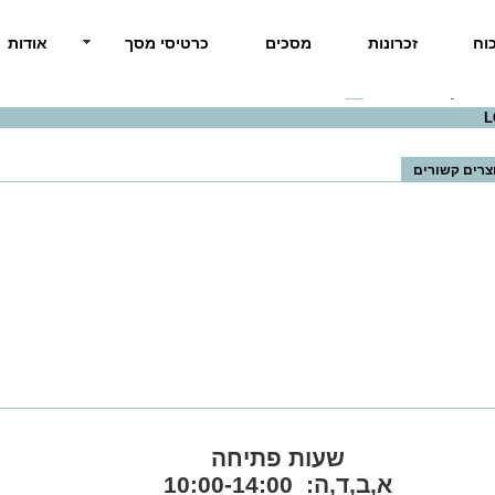
וח
זכרונות
מסכים
כרטיסי מסך
אודות
LG
>> LG 27" 27QN880-
L
צרים קשורים
שעות פתיחה
א,ב,ד,ה: 10:00-14:00