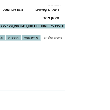
יבואנים
דיסקים קשיחים
מארזים וספקי כ
תקנון אתר
דף הבית
>>
מסכים
>>
B QHD DP/HDMI IPS PIVOT
G 27" 27QN880-B QHD DP/HDMI IPS PIVOT
פרטים כלליים
מידע נוסף
תוספות
מו