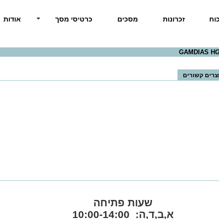
וח
זכרונות
מסכים
כרטיסי מסך
אודות
GAMDIAS HG
צרים קשורים
שעות פתיחה
א,ב,ד,ה: 10:00-14:00