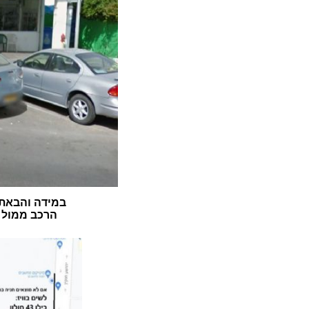
במידה והבאתם
הרכב ממול ה