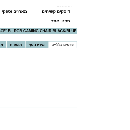
יבואנים
דיסקים קשיחים
מארזים וספקי כ
תקנון אתר
דף הבית
>>
כל הקטגוריות
>>
כסאות גיימינג
>> GAMDIAS HGCE1BL RGB GAMING CHAIR BLACK/BLUE
CE1BL RGB GAMING CHAIR BLACK/BLUE
פרטים כלליים
מידע נוסף
תוספות
מו