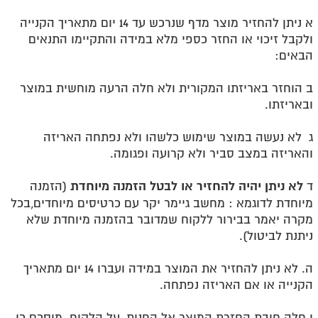
א ניתן להחזיר מוצר מדף שנרכש עד 14 יום מתאריך הקנייה
ולקבל זיכוי או החזר כספי מלא במידה והתקיימו התנאים
הבאים
:
ב הוחזר באריזתו המקורית ולא חלה הרעה מוחשית במוצר
ובאריזתו
.
ג לא נעשה במוצר שימוש כלשהו ולא נפתחה האריזה
והאריזה במצב סביר ולא קרועה ופגומה
.
לא ניתן יהיה להחזיר או לבטל הזמנה מיוחדת
ד
(הזמנה
מיוחדת לדוגמא : מחשב גיימר יקר עם כרטיסים מיוחדים,בכל
מקרה יאמר בבירור ללקוח שמדובר בהזמנה מיוחדת שלא
ניתנת לביטול
.(
ה. לא ניתן להחזיר את המוצר במידה ועברו 14 יום מתאריך
הקנייה או אם האריזה נפתחה
.
ו חלה חובת החזרת המוצר אל החנות, על הלקוח. מוסכם כי