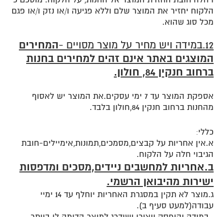
הלקוח יחזיר את המוצר שלם וללא פגיעה ו/או נזק ו/או פגם
מכל סוג שהוא
.
המחירים
12.במידה ויש מחיר על מוצר מסויים -
המוצגים באתר אינם זהים למחירים בחנות
ברחוב חנקין 84, חולון.
אספקת המוצר עד 7 ימי עסקים.את המוצר יש לאסוף
מהחנות ברחוב חנקין 84,חולון בלבד.
כללי
:
א.אין אחריות על קבצים,מסמכים,תמונות,אימיילים-חובת
הגיבוי חלה על הלקוח.
ב.אחריות למחשבים ניידים,מסכים ומדפסות
ישירות מהיבואן הרשמי.
ג.מוצר לא תקין במסגרת האחריות יוחלף עד 14 ימיי
עבודה(למעט סעיף ב).
במידה והופסק ייצורו ישודרג למוצר הדומה לו ביותר