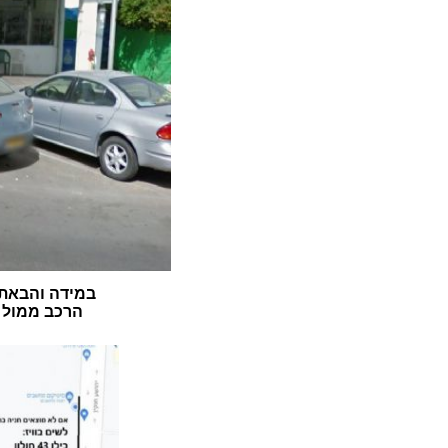
במידה והבאתם
הרכב ממול ה