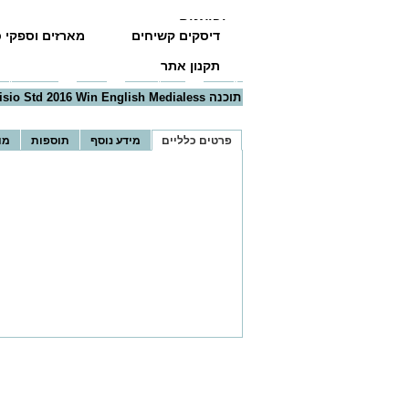
יבואנים
דיסקים קשיחים
מארזים וספקי כ
תקנון אתר
דף הבית
>>
כל הקטגוריות
>>
תוכנות
>>
תוכנות מיקרו
תוכנה Visio Std 2016 Win English Medialess
פרטים כלליים
מידע נוסף
תוספות
מו