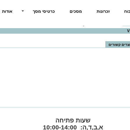
וח
זכרונות
מסכים
כרטיסי מסך
אודות
סופט
>> תוכנה Visio Std 2016 Win English Medialess
צרים קשורים
שעות פתיחה
א,ב,ד,ה: 10:00-14:00