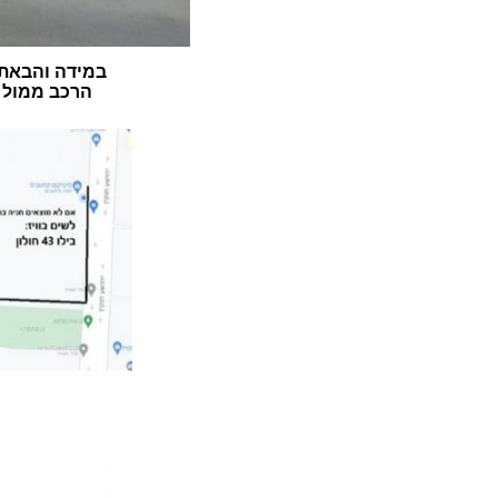
במידה והבאתם
הרכב ממול ה