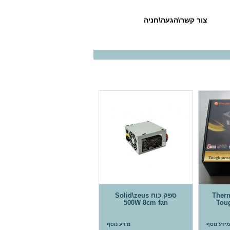
צור קשר\הגעה\חניה
Thermalt
ספק כוח Solid\zeus
500W 8cm fan
Tou
מידע נוסף
מידע נוסף