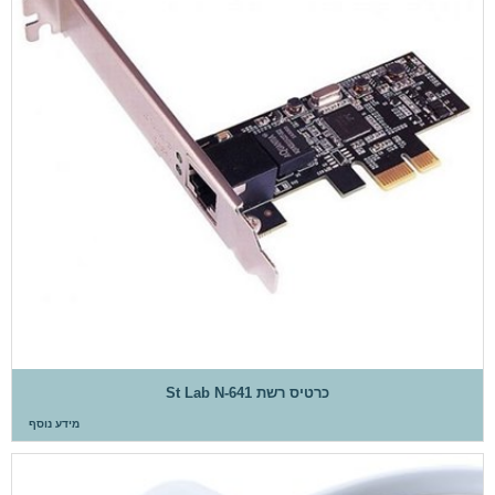
כרטיס רשת St Lab N-641
מידע נוסף