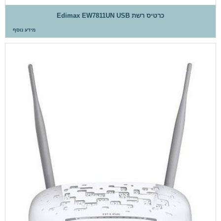
כרטיס רשת USB ‏Edimax EW7811UN
מידע נוסף