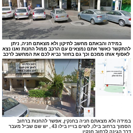
במידה והבאתם מחשב לתיקון ולא מצאתם חניה, ניתן
להתקשר כאשר אתם נמצאים עם הרכב ממול החנות ואנו נצא
לאסוף אותו ממכם וכך גם בחזור נביא לכם את המחשב לרכב
במידה ולא מצאתם חניה בחנקין, אפשר להחנות ברחוב
הסמוך ברחוב בילו, לשים בוייז בילו 43 , יש שם שביל מעבר
דרך הגינה לרחוב חנקין