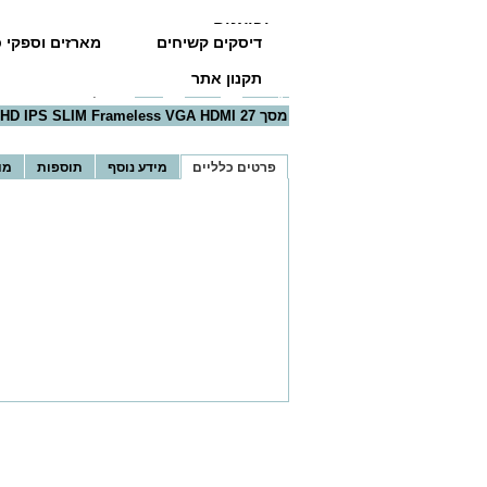
יבואנים
דיסקים קשיחים
מארזים וספקי כ
תקנון אתר
דף הבית
>>
מסכים
>>
AOC
>> מסך AOC 27B1H FHD IPS SLIM Frameless VGA HDMI 27
מסך AOC 27B1H FHD IPS SLIM Frameless VGA HDMI 27
פרטים כלליים
מידע נוסף
תוספות
מו