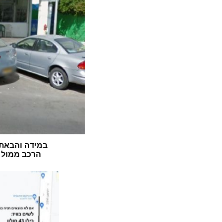
במידה והבאתם
הרכב ממול ה