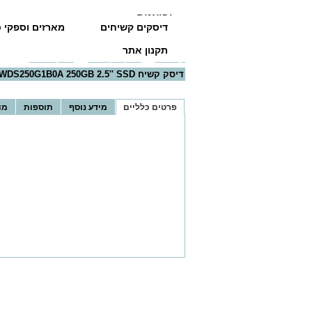
יבואנים
דיסקים קשיחים
מארזים וספקי כ
תקנון אתר
דף הבית
>>
דיסקים קשיחים
>>
דיסקים SSD
>> דיסק קשיח 1B0A 250GB 2.5'' SSD
דיסק קשיח Western Digital Blue WDS250G1B0A 250GB 2.5'' SSD
פרטים כלליים
מידע נוסף
תוספות
מו