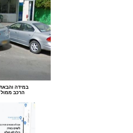
במידה והבאתם
הרכב ממול ה